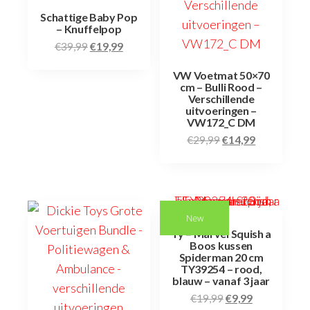
Schattige Baby Pop
– Knuffelpop
€
39,99
€
19,99
VW Voetmat 50×70
cm – Bulli Rood –
Verschillende
uitvoeringen –
VW172_C DM
€
29,99
€
14,99
New
Ty – Marvel Squish a
Boos kussen
Spiderman 20 cm
TY39254 – rood,
blauw – vanaf 3 jaar
€
19,99
€
9,99