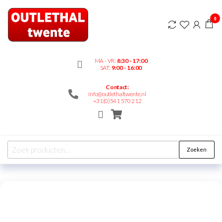
Outlethaltwente.nl
0
– altijd iets te
bieden!
MA - VR:
8:30 - 17:00
SAT:
9:00 - 16:00
Contact:
info@outlethaltwente.nl
+31(0)541 570 212
Zoeken