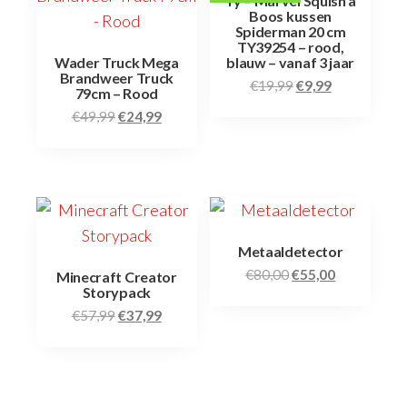
Ty – Marvel Squish a
Boos kussen
Spiderman 20 cm
TY39254 – rood,
Wader Truck Mega
blauw – vanaf 3 jaar
Brandweer Truck
€
19,99
€
9,99
79cm – Rood
€
49,99
€
24,99
Metaaldetector
€
80,00
€
55,00
Minecraft Creator
Storypack
€
57,99
€
37,99