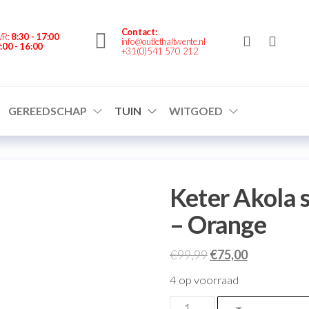
nte.nl
Contact:
VR:
8:30 - 17:00
info@outlethaltwente.nl
:00 - 16:00
+31(0)541 570 212
GEREEDSCHAP
TUIN
WITGOED
Keter Akola s
– Orange
€
99,99
€
75,00
4 op voorraad