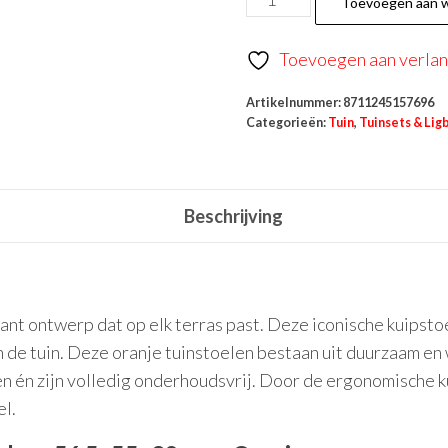
Toevoegen aan 
Toevoegen aan verlang
Artikelnummer:
8711245157696
Categorieën:
Tuin
,
Tuinsets & Li
Beschrijving
nt ontwerp dat op elk terras past. Deze iconische kuipstoel 
 de tuin. Deze oranje tuinstoelen bestaan uit duurzaam en
en én zijn volledig onderhoudsvrij. Door de ergonomische
el.