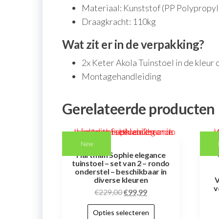
Materiaal: Kunststof (PP Polypropy
Draagkracht: 110kg
Wat zit er in de verpakking?
2x Keter Akola Tuinstoel in de kleur 
Montagehandleiding
Gerelateerde producten
New
Hartman Sophie elegance
tuinstoel – set van 2 – rondo
onderstel – beschikbaar in
diverse kleuren
V
v
€
229,00
€
99,99
Opties selecteren