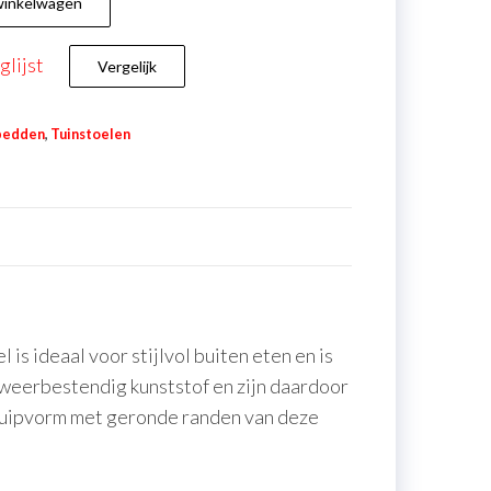
winkelwagen
lijst
Vergelijk
gbedden
,
Tuinstoelen
is ideaal voor stijlvol buiten eten en is
 weerbestendig kunststof en zijn daardoor
 kuipvorm met geronde randen van deze