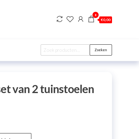
0
€
0,00
Zoeken
et van 2 tuinstoelen