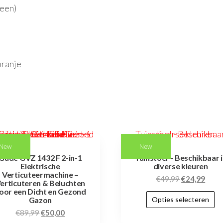
leen)
oranje
New
New
Güde GVZ 1432 F 2-in-1
Tuinstoel – Beschikbaar 
Elektrische
diverse kleuren
Verticuteermachine –
€
49,99
€
24,99
erticuteren & Beluchten
oor een Dicht en Gezond
Opties selecteren
Gazon
€
89,99
€
50,00