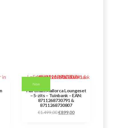
New
in
Hartman Mallorca Loungeset
– 5-zits – Tuinbank – EAN:
8711268730791 &
8711268730807
€
1.499,00
€
899,00