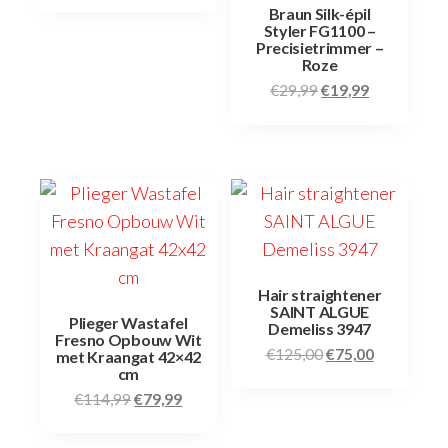
Braun Silk-épil
Styler FG1100 –
Precisietrimmer –
Roze
€
29,99
€
19,99
Hair straightener
SAINT ALGUE
Plieger Wastafel
Demeliss 3947
Fresno Opbouw Wit
€
125,00
€
75,00
met Kraangat 42×42
cm
€
114,99
€
79,99