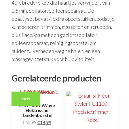
40% bredere kop die haartjes verwijdert van
0,5 mm, epilator, epileerapparaat. De
beautyset bevat 4 extra opzetstukken, zodat je
kunt scheren, trimmen, masseren en scrubben,
plus FaceSpa met een gezichtsepilator,
epileerapparaat, reinigingsborstel om
huidonzuiverheden weg te halen, en een
massageopzetstuk voor huidvitaliteit.
Gerelateerde producten
New
Silk’n ToothWave
Elektrische
Tandenborstel
€
62,99
€
14,99