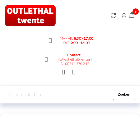
Outlethaltwente.nl
0
– altijd iets te
bieden!
MA - VR:
8:30 - 17:00
SAT:
9:00 - 16:00
Contact:
info@outlethaltwente.nl
+31(0)541 570 212
Zoeken