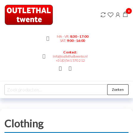
Outlethaltwente.nl
0
– altijd iets te
bieden!
MA - VR:
8:30 - 17:00
SAT:
9:00 - 16:00
Contact:
info@outlethaltwente.nl
+31(0)541 570 212
Zoeken
Clothing