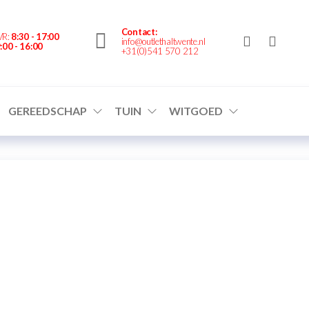
nte.nl
Contact:
VR:
8:30 - 17:00
info@outlethaltwente.nl
:00 - 16:00
+31(0)541 570 212
GEREEDSCHAP
TUIN
WITGOED