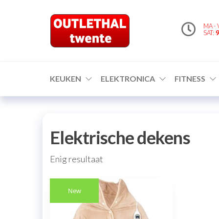
Outlethaltwe
MA - 
– altijd iets te
SAT:
9
bieden!
KEUKEN
ELEKTRONICA
FITNESS
Elektrische dekens
Enig resultaat
New