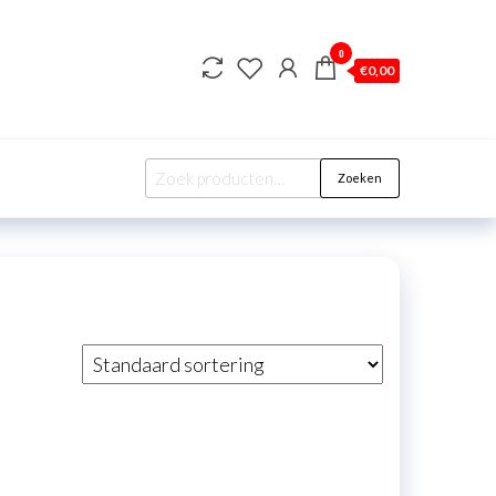
0
€
0,00
Zoeken