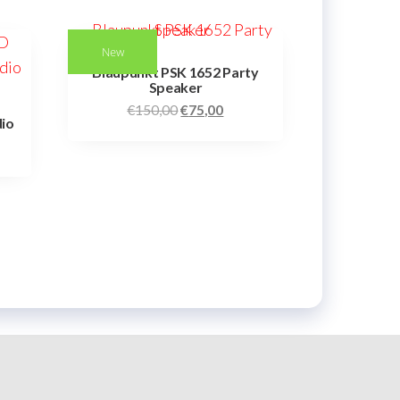
New
Blaupunkt PSK 1652 Party
Speaker
€
150,00
€
75,00
dio