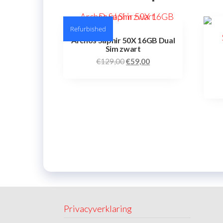
Refurbished
Archos Saphir 50X 16GB Dual
Sim zwart
€
129,00
€
59,00
Privacyverklaring