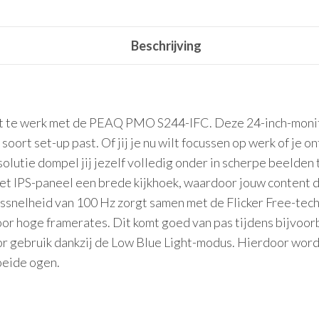
Beschrijving
it te werk met de PEAQ PMO S244-IFC. Deze 24-inch-monito
 soort set-up past. Of jij je nu wilt focussen op werk of j
olutie dompel jij jezelf volledig onder in scherpe beelden 
et IPS-paneel een brede kijkhoek, waardoor jouw content du
ssnelheid van 100 Hz zorgt samen met de Flicker Free-tech
or hoge framerates. Dit komt goed van pas tijdens bijvoo
or gebruik dankzij de Low Blue Light-modus. Hierdoor word
oeide ogen.