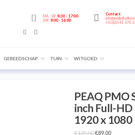
Contact:
MA - VR:
8:30 - 17:00
info@outlethaltwen
SAT:
9:00 - 16:00
Outlethaltwente.nl
+31(0)541 570 
– altijd iets te
bieden!
GEREEDSCHAP
TUIN
WITGOED
PEAQ PMO Sl
inch Full-HD 
1920 x 1080 
€
139,00
€
89,00