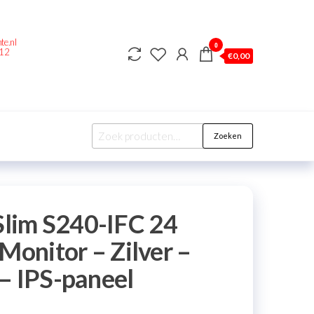
te.nl
0
212
€
0,00
Zoeken
im S240-IFC 24
Monitor – Zilver –
– IPS-paneel