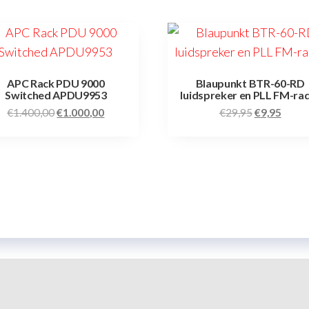
APC Rack PDU 9000
Blaupunkt BTR-60-RD
Switched APDU9953
luidspreker en PLL FM-ra
€
1.400,00
€
1.000,00
€
29,95
€
9,95