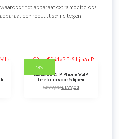
, waardoor het apparaat extra moeiteloos
 apparaat een robuust schild tegen
New
Cisco 8841 IP Phone VoIP
ck
telefoon voor 5 lijnen
€
299,00
€
199,00