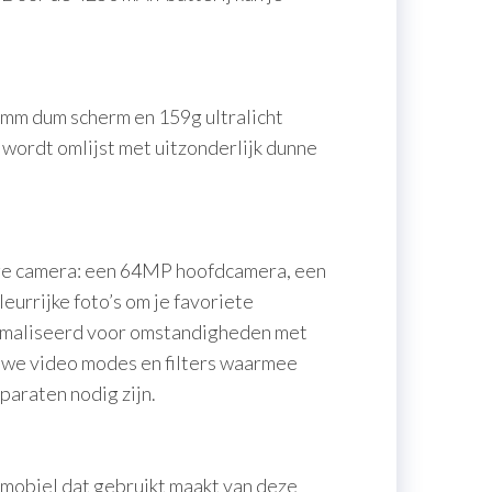
,1mm dum scherm en 159g ultralicht
 wordt omlijst met uitzonderlijk dunne
dige camera: een 64MP hoofdcamera, een
rrijke foto’s om je favoriete
timaliseerd voor omstandigheden met
euwe video modes en filters waarmee
araten nodig zijn.
 mobiel dat gebruikt maakt van deze