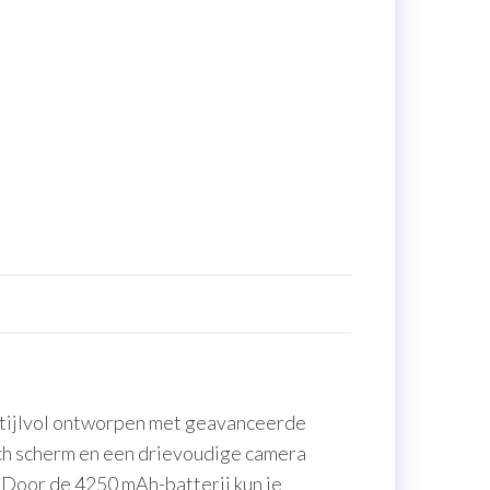
s stijlvol ontworpen met geavanceerde
ch scherm en een drievoudige camera
oor de 4250 mAh-batterij kun je