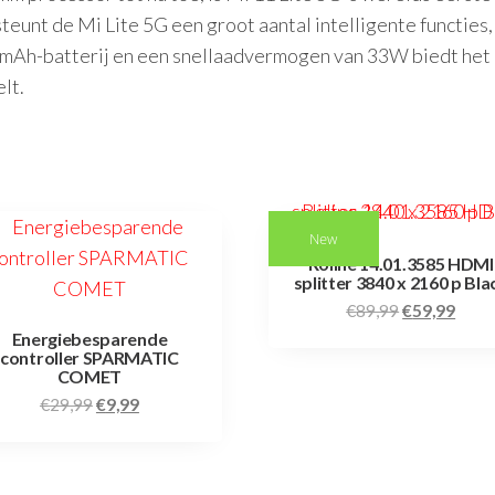
eunt de Mi Lite 5G een groot aantal intelligente functies
50 mAh-batterij en een snellaadvermogen van 33W biedt het
lt.
New
Roline 14.01.3585 HDMI
splitter 3840 x 2160 p Bla
€
89,99
€
59,99
Energiebesparende
controller SPARMATIC
COMET
€
29,99
€
9,99