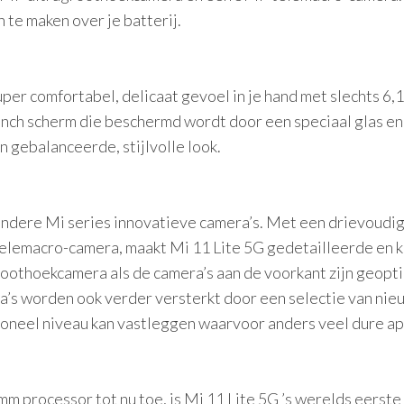
te maken over je batterij.
per comfortabel, delicaat gevoel in je hand met slechts 6
inch scherm die beschermd wordt door een speciaal glas en
n gebalanceerde, stijlvolle look.
 andere Mi series innovatieve camera’s. Met een drievou
macro-camera, maakt Mi 11 Lite 5G gedetailleerde en kleu
roothoekcamera als de camera’s aan de voorkant zijn geop
a’s worden ook verder versterkt door een selectie van ni
oneel niveau kan vastleggen waarvoor anders veel dure app
 processor tot nu toe, is Mi 11 Lite 5G ’s werelds eerste