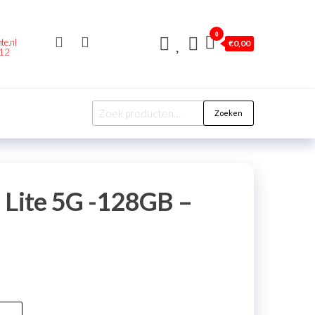
0
te.nl
€
0,00
212
Zoeken
 Lite 5G -128GB –