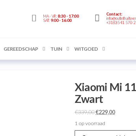
Contact:
Outlethaltwente.nl
MA - VR:
8:30 - 17:00
info@outlethaltwen
SAT:
9:00 - 16:00
+31(0)541 570 
– altijd iets te
bieden!
GEREEDSCHAP
TUIN
WITGOED
Xiaomi Mi 11
Zwart
€
339,00
€
229,00
1 op voorraad