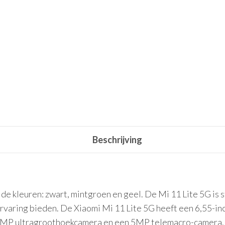
Beschrijving
n de kleuren: zwart, mintgroen en geel. De Mi 11 Lite 5G i
varing bieden. De Xiaomi Mi 11 Lite 5G heeft een 6,55-in
P ultragroothoekcamera en een 5MP telemacro-camera. D