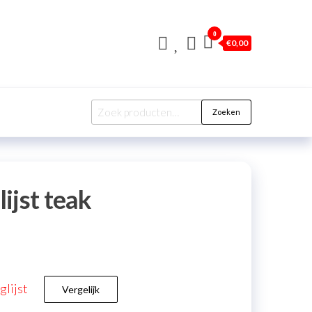
0
€
0,00
Zoeken
ijst teak
lijst
Vergelijk