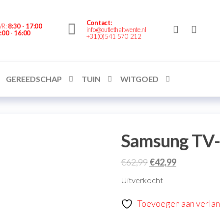
nte.nl
Contact:
VR:
8:30 - 17:00
info@outlethaltwente.nl
:00 - 16:00
+31(0)541 570 212
GEREEDSCHAP
TUIN
WITGOED
Samsung TV-l
€
62,99
€
42,99
Uitverkocht
Toevoegen aan verlang