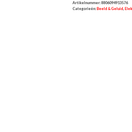
Artikelnummer:
8806094913576
Categorieën:
Beeld & Geluid
,
Ele