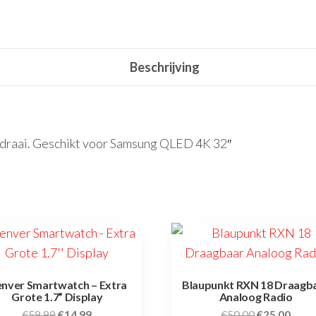
Beschrijving
mdraai. Geschikt voor Samsung QLED 4K 32″
nver Smartwatch – Extra
Blaupunkt RXN 18 Draagb
Grote 1.7” Display
Analoog Radio
€
59,99
€
14,99
€
50,00
€
25,00