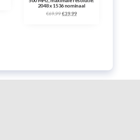
500 MHz, maximale resolutie:
2048 x 1536 nominaal
€
69,99
€
39,99