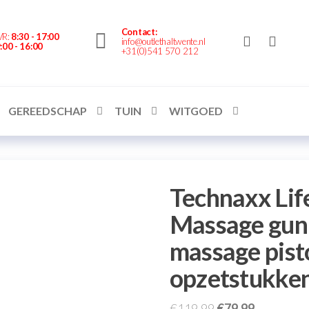
nte.nl
Contact:
VR:
8:30 - 17:00
info@outlethaltwente.nl
:00 - 16:00
+31(0)541 570 212
GEREEDSCHAP
TUIN
WITGOED
Technaxx Li
Massage gun 
massage pist
opzetstukke
€
119,99
€
79,99