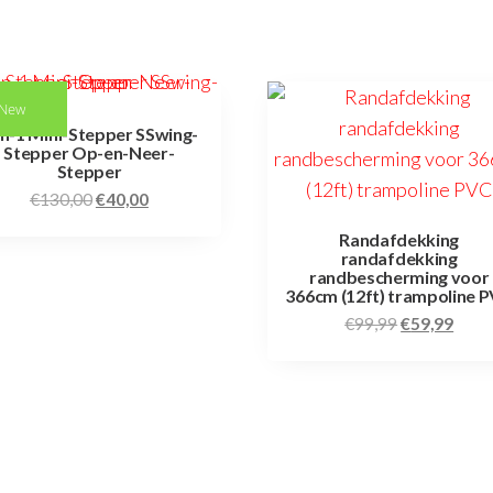
New
in-1 Mini-Stepper SSwing-
Stepper Op-en-Neer-
Stepper
€
130,00
€
40,00
Randafdekking
randafdekking
randbescherming voor
366cm (12ft) trampoline 
€
99,99
€
59,99