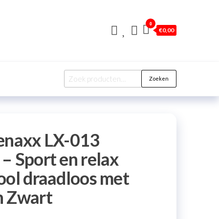
0
€
0,00
Zoeken
fenaxx LX-013
– Sport en relax
ool draadloos met
n Zwart