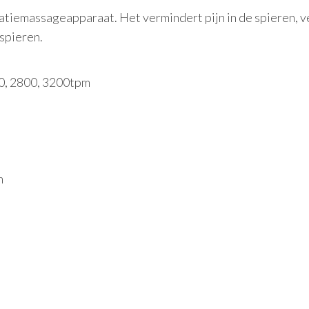
atiemassageapparaat. Het vermindert pijn in de spieren, v
 spieren.
0, 2800, 3200tpm
m