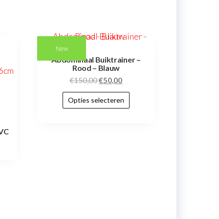
New
Abdominaal Buiktrainer –
Rood – Blauw
€
150,00
€
50,00
Opties selecteren
PVC