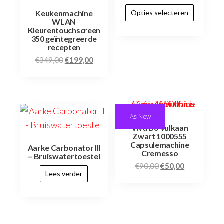
Keukenmachine
Opties selecteren
WLAN
Kleurentouchscreen
350 geïntegreerde
recepten
€
349,00
€
199,00
As New
Viva B6 Vulkaan
Zwart 1000555
Capsulemachine
Aarke Carbonator III
Cremesso
– Bruiswatertoestel
€
90,00
€
50,00
Lees verder