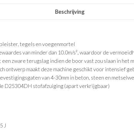
Beschrijving
 pleister, tegels en voegenmortel
iewaardes van minder dan 10.0m/s², waardoor de vermoeidhe
een zware terugslag indien de boor vast zou slaan in het m
ch ontwerp maakt deze machine geschikt voor intensief ge
 bevestigingsgaten van 4-30mm in beton, steen en metselw
de D25304DH stofafzuiging (apart verkrijgbaar)
5 J