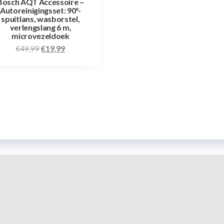
Bosch AQT Accessoire –
Autoreinigingsset: 90°-
spuitlans, wasborstel,
verlengslang 6 m,
microvezeldoek
€
49,99
€
19,99