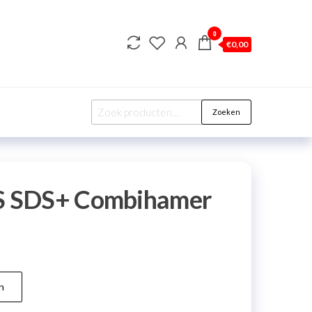
0
€
0,00
Zoeken
 SDS+ Combihamer
n