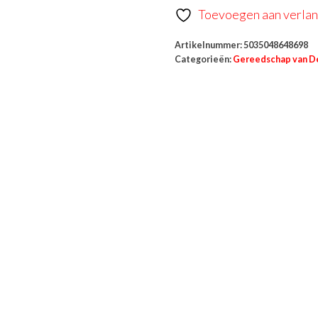
Toevoegen aan verlang
Artikelnummer:
5035048648698
Categorieën:
Gereedschap van D