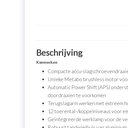
Beschrijving
Kenmerken
Compacte accu-slagschroevendraaier
Unieke Metabo brushless motor voor 
Automatic Power Shift (APS) onders
doordraaien te voorkomen
Terugslagarm werken met extreem h
12 toerental-/koppelniveaus voor e
Geïntegreerde werklamp voor de ver
Robuust tandwielhuis van aluminium