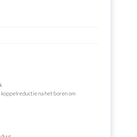
k
 koppelreductie na het boren om
sduur