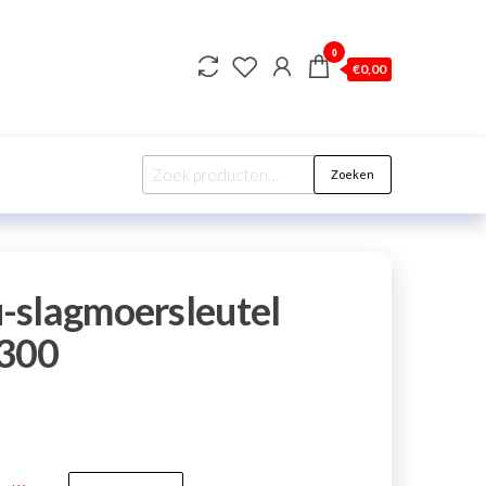
0
€
0,00
Zoeken
-slagmoersleutel
300