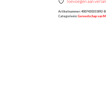
Toevoegen aan verlang
Artikelnummer:
4007430331892-B
Categorieën:
Gereedschap van 