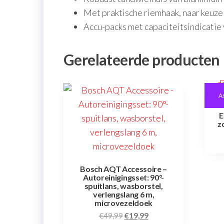
Met praktische riemhaak, naar keuze 
Accu-packs met capaciteitsindicatie
Gerelateerde producten
A
E
z
Bosch AQT Accessoire –
Autoreinigingsset: 90°-
spuitlans, wasborstel,
verlengslang 6 m,
microvezeldoek
€
49,99
€
19,99