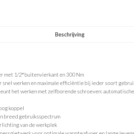
Beschrijving
 met 1/2″ buitenvierkant en 300 Nm
snel werken en maximale efficiëntie bij ieder soort gebrui
teunt het werken met zelfborende schroeven: automatische
oog koppel
en breed gebruiksspectrum
lichting van de werkplek
 persgietwerk voor optimale warmteafvoer en lange leven