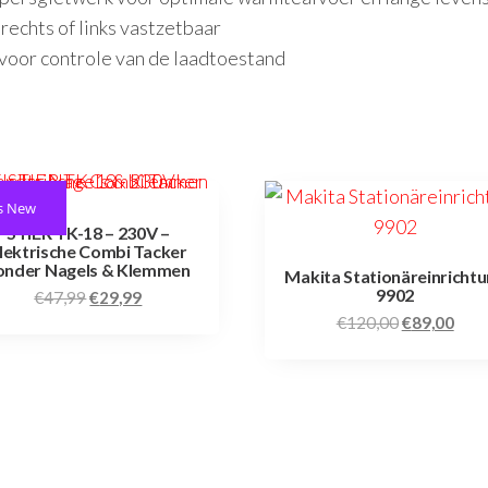
rechts of links vastzetbaar
 voor controle van de laadtoestand
s New
STIER TK-18 – 230V –
lektrische Combi Tacker
onder Nagels & Klemmen
Makita Stationäreinricht
9902
€
47,99
€
29,99
€
120,00
€
89,00