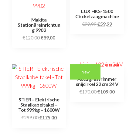
LUX HKS-1500
Circkelzaagmachine
Makita
€
99,99
€
59,99
Stationäreinrichtun
g 9902
€
120,00
€
89,00
New
Accu grastrimmer
snijcirkel 22 cm 24 V
€
170,00
€
109,00
STIER – Elektrische
Staalkabeltakel –
Tot 999kg – 1600W
€
299,00
€
175,00