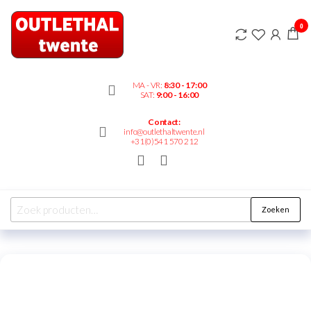
Outlethaltwente.nl
0
– altijd iets te
bieden!
MA - VR:
8:30 - 17:00
SAT:
9:00 - 16:00
Contact:
info@outlethaltwente.nl
+31(0)541 570 212
Zoeken