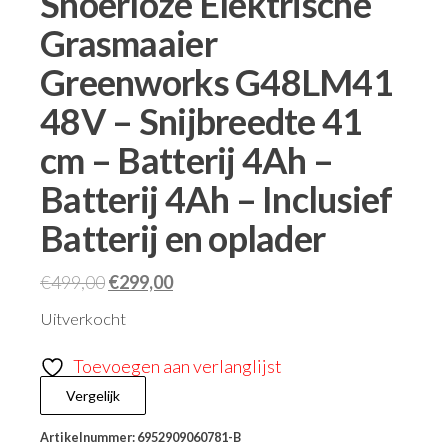
Snoerloze Elektrische
Grasmaaier
Greenworks G48LM41
48V – Snijbreedte 41
cm – Batterij 4Ah –
Batterij 4Ah – Inclusief
Batterij en oplader
€
499,00
€
299,00
Uitverkocht
Toevoegen aan verlanglijst
Vergelijk
Artikelnummer:
6952909060781-B