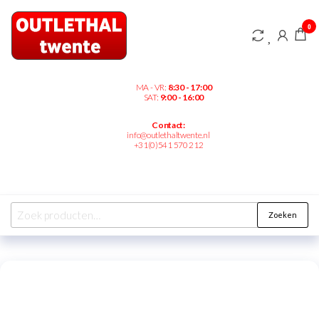
Outlethaltwente.nl
0
– altijd iets te
bieden!
MA - VR:
8:30 - 17:00
SAT:
9:00 - 16:00
Contact:
info@outlethaltwente.nl
+31(0)541 570 212
Zoeken