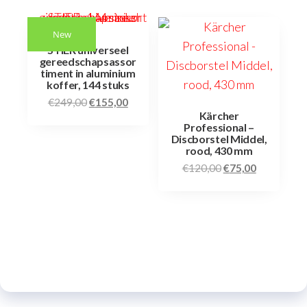
New
STIER universeel
gereedschapsassor
timent in aluminium
koffer, 144 stuks
€
249,00
€
155,00
Kärcher
Professional –
Discborstel Middel,
rood, 430 mm
€
120,00
€
75,00