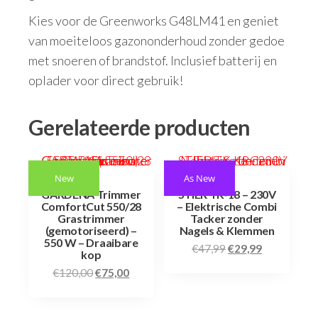
Kies voor de Greenworks G48LM41 en geniet
van moeiteloos gazononderhoud zonder gedoe
met snoeren of brandstof. Inclusief batterij en
oplader voor direct gebruik!
Gerelateerde producten
New
As New
GARDENA Trimmer
STIER TK-18 – 230V
ComfortCut 550/28
– Elektrische Combi
Grastrimmer
Tacker zonder
(gemotoriseerd) –
Nagels & Klemmen
550 W – Draaibare
€
47,99
€
29,99
kop
€
120,00
€
75,00