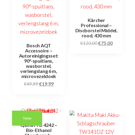
Kärcher
Professional –
Discborstel Middel,
rood, 430 mm
€
120,00
€
75,00
Bosch AQT
Accessoire –
Autoreinigingsset:
90°-spuitlans,
wasborstel,
verlengslang 6 m,
microvezeldoek
€
49,99
€
19,99
New
Qlima FFB 4242 –
Bio-Ethanol