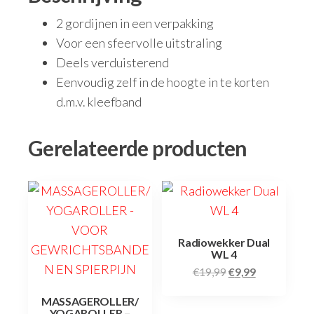
2 gordijnen in een verpakking
Voor een sfeervolle uitstraling
Deels verduisterend
Eenvoudig zelf in de hoogte in te korten
d.m.v. kleefband
Gerelateerde producten
Radiowekker Dual
WL 4
€
19,99
€
9,99
MASSAGEROLLER/
YOGAROLLER –