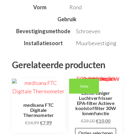
Vorm
Rond
Gebruik
Bevestigingsmethode
Schroeven
Installatiesoort
Muurbevestiging
Gerelateerde producten
New
Luchtreiniger
Luchtverfrisser
EPA-filter Actieve
medisana FTC
koolstoffilter 30W
Digitale
Ionenfunctie
Thermometer
€
39,00
€
10,00
€
14,99
€
7,99
Opties selecteren