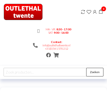
Outlethaltwente.nl
0
– altijd iets te
bieden!
MA - VR:
8:30 - 17:00
SAT:
9:00 - 16:00
Contact:
info@outlethaltwente.nl
+31(0)541 570 212
Zoeken