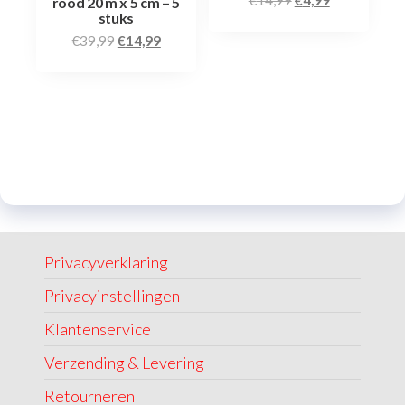
€
14,99
€
4,99
rood 20 m x 5 cm – 5
stuks
€
39,99
€
14,99
Privacyverklaring
Privacyinstellingen
Klantenservice
Verzending & Levering
Retourneren