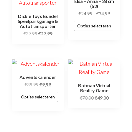
Elsa – Anna – 38 cm
(S2)
€
24,99
-
€
34,99
Dickie Toys Bundel
Speelparkgarage &
Opties selecteren
Autotransporter
€
37,99
€
27,99
Adventskalender
€
39,99
€
9,99
Batman Virtual
Reality Game
Opties selecteren
€
70,00
€
49,00