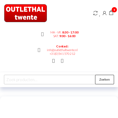
Outlethaltwente.nl
0
– altijd iets te
bieden!
MA - VR:
8:30 - 17:00
SAT:
9:00 - 16:00
Contact:
info@outlethaltwente.nl
+31(0)541 570 212
Zoeken