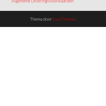
Algemene Leveringsvoorwaarden
Thema door
EnvoThemes