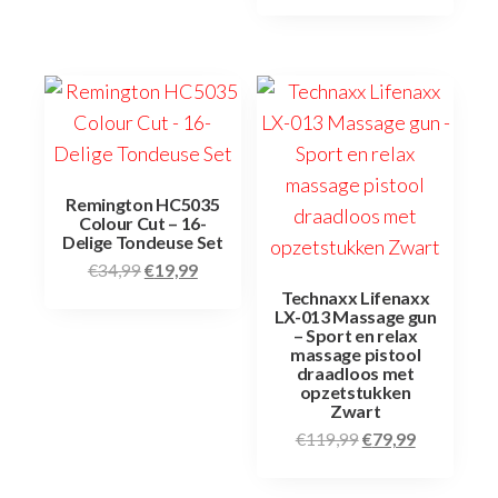
Remington HC5035
Colour Cut – 16-
Delige Tondeuse Set
€
34,99
€
19,99
Technaxx Lifenaxx
LX-013 Massage gun
– Sport en relax
massage pistool
draadloos met
opzetstukken
Zwart
€
119,99
€
79,99