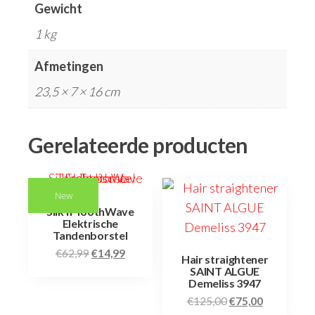
Gewicht
1 kg
Afmetingen
23,5 × 7 × 16 cm
Gerelateerde producten
New
Silk’n ToothWave
Elektrische
Tandenborstel
€
62,99
€
14,99
Hair straightener
SAINT ALGUE
Demeliss 3947
€
125,00
€
75,00