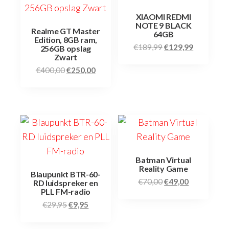
XIAOMI REDMI
NOTE 9 BLACK
Realme GT Master
64GB
Edition, 8GB ram,
€
189,99
€
129,99
256GB opslag
Zwart
€
400,00
€
250,00
Batman Virtual
Reality Game
Blaupunkt BTR-60-
€
70,00
€
49,00
RD luidspreker en
PLL FM-radio
€
29,95
€
9,95