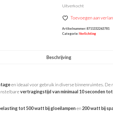
prijs
prijs
Uitverkocht
was:
is:
€29,99.
€9,99.
Toevoegen aan verlang
Artikelnummer:
8711332263781
Categorie:
Verlichting
Beschrijving
tage
en ideaal voor gebruik in diverse binnenruimtes. De
 instelbare
vertragingstijd van minimaal 10 seconden to
elasting tot 500 watt bij gloeilampen
en
200 watt bij s