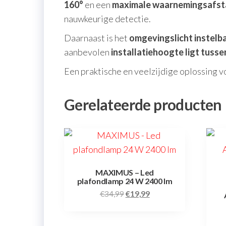
160°
en een
maximale waarnemingsafst
nauwkeurige detectie.
Daarnaast is het
omgevingslicht instelb
aanbevolen
installatiehoogte ligt tusse
Een praktische en veelzijdige oplossing v
Gerelateerde producten
MAXIMUS – Led
plafondlamp 24 W 2400 lm
Oorspronkelijke
Huidige
€
34,99
€
19,99
prijs
prijs
was:
is: