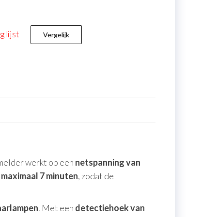
lijst
Vergelijk
 melder werkt op een
netspanning van
t maximaal 7 minuten
, zodat de
paarlampen
. Met een
detectiehoek van