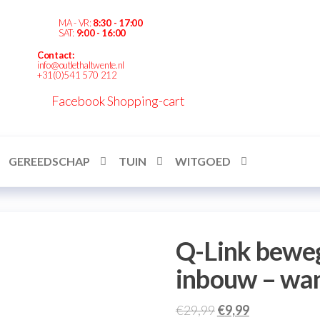
MA - VR:
8:30 - 17:00
SAT:
9:00 - 16:00
Contact:
Outlethaltwente.nl
info@outlethaltwente.nl
+31(0)541 570 212
– altijd iets te
bieden!
Facebook
Shopping-cart
GEREEDSCHAP
TUIN
WITGOED
Q-Link bewe
inbouw – wa
Oorspronkelijke
Huidige
€
29,99
€
9,99