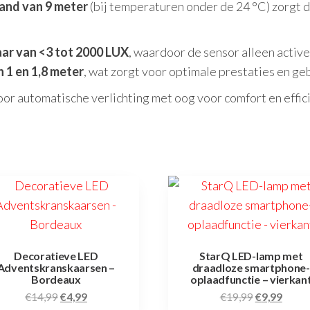
and van 9 meter
(bij temperaturen onder de 24 °C) zorgt
aar van <3 tot 2000 LUX
, waardoor de sensor alleen active
n 1 en 1,8 meter
, wat zorgt voor optimale prestaties en g
oor automatische verlichting met oog voor comfort en effici
Decoratieve LED
StarQ LED-lamp met
Adventskranskaarsen –
draadloze smartphone-
Bordeaux
oplaadfunctie – vierkan
Oorspronkelijke
Huidige
Oorspronkel
Huidi
€
14,99
€
4,99
€
19,99
€
9,99