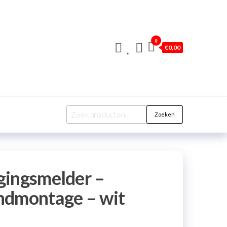
0
€
0,00
Zoeken
Zoeken
naar:
gingsmelder –
ndmontage – wit