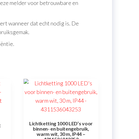
 deze melder voor betrouwbare en
ert wanneer dat echt nodig is. De
ebruiksgemak.
ëntie.
Lichtketting 1000 LED’s voor
t
binnen- en buitengebruik,
ijke
ge
warm wit, 30 m, IP44 –